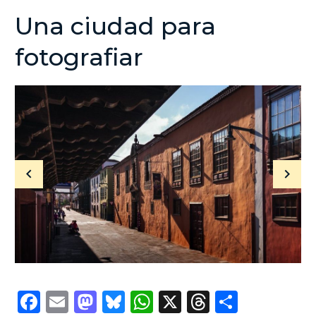
Una ciudad para
fotografiar
Facebook
Email
Mastodon
Bluesky
WhatsApp
X
Threads
Compar