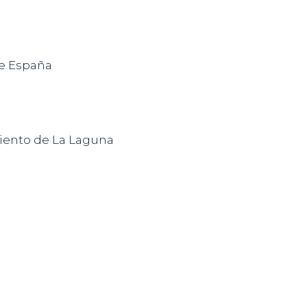
e España
iento de La Laguna
p
ads
mpartir