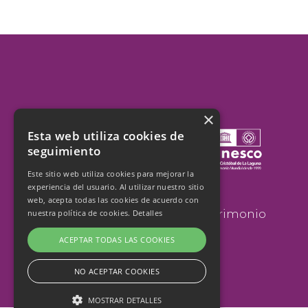
×
Esta web utiliza cookies de
seguimiento
Este sitio web utiliza cookies para mejorar la
experiencia del usuario. Al utilizar nuestro sitio
San Cristobal de La Laguna
web, acepta todas las cookies de acuerdo con
cumple 25 años como Patrimonio
nuestra política de cookies.
Detalles
de la Humanidad
ACEPTAR TODAS LAS COOKIES
NO ACEPTAR COOKIES
MOSTRAR DETALLES