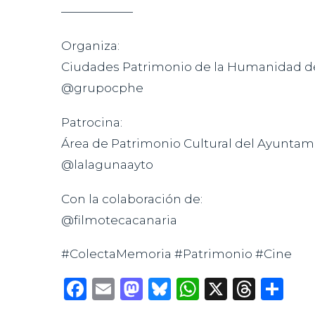
——————
Organiza:
Ciudades Patrimonio de la Humanidad d
@grupocphe
Patrocina:
Área de Patrimonio Cultural del Ayuntam
@lalagunaayto
Con la colaboración de:
@filmotecacanaria
#ColectaMemoria
#Patrimonio
#Cine
Facebook
Email
Mastodon
Bluesky
WhatsAp
X
Thre
Co