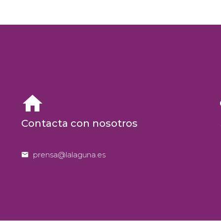


Contacta con nosotros


prensa@lalaguna.es