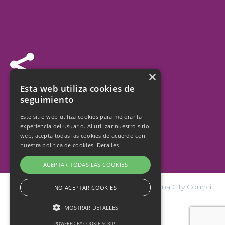


×
Follow us
Esta web utiliza cookies de
seguimiento
Este sitio web utiliza cookies para mejorar la
experiencia del usuario. Al utilizar nuestro sitio
web, acepta todas las cookies de acuerdo con
nuestra política de cookies.
Detalles
ACEPTAR TODAS LAS COOKIES
© Copyright 2026 San Cristóbal de La Laguna City Council
NO ACEPTAR COOKIES
| Design and hosting:
internetísimo.com
MOSTRAR DETALLES
POWERED BY COOKIE-SCRIPT