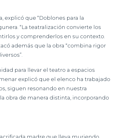
a, explicó que “Doblones para la
nera. “La teatralización convierte los
entirlos y comprenderlos en su contexto.
estacó además que la obra “combina rigor
iversos”.
idad para llevar el teatro a espacios
Almenar explicó que el elenco ha trabajado
los, siguen resonando en nuestra
a la obra de manera distinta, incorporando
sacrificada madre que lleva muriendo