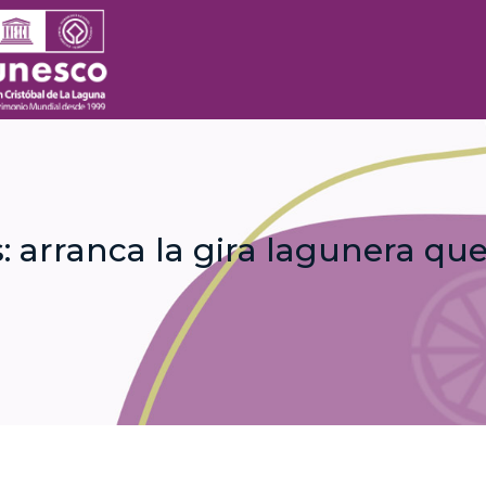
: arranca la gira lagunera que
a