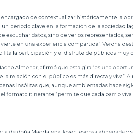
, encargado de contextualizar históricamente la obr
un periodo clave en la formación de la sociedad lagu
 de escuchar datos, sino de verlos representados, s
convierte en una experiencia compartida”. Verona d
lita la participación y el disfrute de públicos muy d
 Nacho Almenar, afirmó que esta gira “es una oportun
 la relación con el público es más directa y viva”. 
 escenas insólitas que, aunque ambientadas hace sig
e el formato itinerante “permite que cada barrio viv
storia de doña Magdalena Joven, esposa abnegada y 