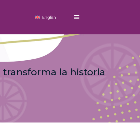
English
 transforma la historia