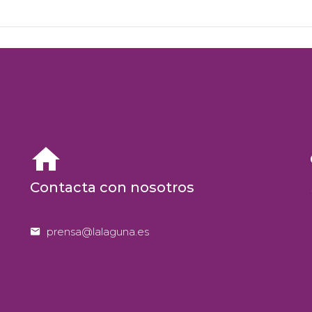


Contacta con nosotros


prensa@lalaguna.es