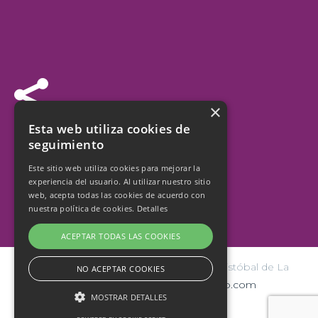


×
Síguenos
Esta web utiliza cookies de
seguimiento
Este sitio web utiliza cookies para mejorar la
experiencia del usuario. Al utilizar nuestro sitio
web, acepta todas las cookies de acuerdo con
nuestra política de cookies.
Detalles
ACEPTAR TODAS LAS COOKIES
© Copyright 2026 Ayuntamiento de San Cristóbal de La
NO ACEPTAR COOKIES
Laguna | Diseño y hospedaje:
internetísimo.com
MOSTRAR DETALLES