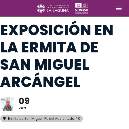
THIS IS A REPEATING EVENT
10, JUNIO (MARTES) 10:00
EXPOSICIÓN EN
LA ERMITA DE
SAN MIGUEL
ARCÁNGEL
09
JUN
Ermita de San Miguel
, Pl. del Adelantado, 10