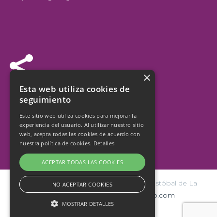


×
Síguenos
Esta web utiliza cookies de
seguimiento
Este sitio web utiliza cookies para mejorar la
experiencia del usuario. Al utilizar nuestro sitio
web, acepta todas las cookies de acuerdo con
nuestra política de cookies.
Detalles
ACEPTAR TODAS LAS COOKIES
© Copyright 2026 Ayuntamiento de San Cristóbal de La
NO ACEPTAR COOKIES
Laguna | Diseño y hospedaje:
internetísimo.com
MOSTRAR DETALLES