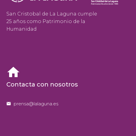
San Cristobal de La Laguna cumple
25 años como Patrimonio de la
Humanidad


Contacta con nosotros


prensa@lalaguna.es