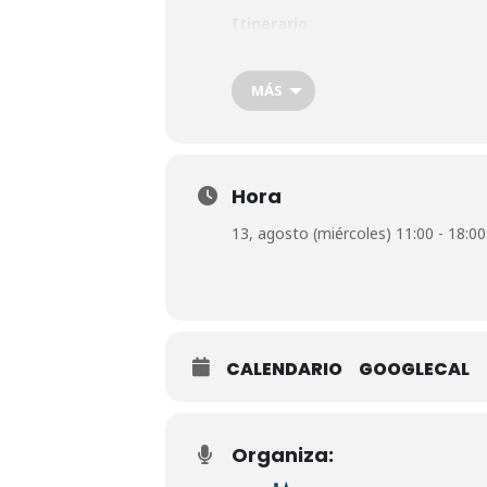
Itinerario
La ruta por Barrio Nuevo comienza en
Cáceres hasta llegar a la plaza de 
transitará hasta la calle Clemencia Ha
MÁS
Duración
60-90 minutos. Incluye un obsequio 
Incripción: https://lalagunaapie.es/in
Hora
13, agosto (miércoles) 11:00 - 18:00
CALENDARIO
GOOGLECAL
Organiza: