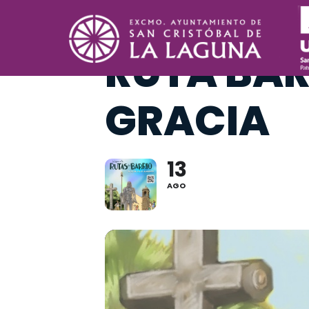
THIS IS A REPEATING EVENT
14, A
RUTA BAR
GRACIA
13
AGO