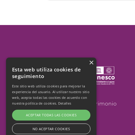
×
Esta web utiliza cookies de
seguimiento
Este sitio web utiliza cookies para mejorar la
experiencia del usuario. Al utilizar nuestro sitio
San Cristobal de La Laguna
web, acepta todas las cookies de acuerdo con
cumple 25 años como Patrimonio
nuestra política de cookies.
Detalles
de la Humanidad
ACEPTAR TODAS LAS COOKIES
NO ACEPTAR COOKIES