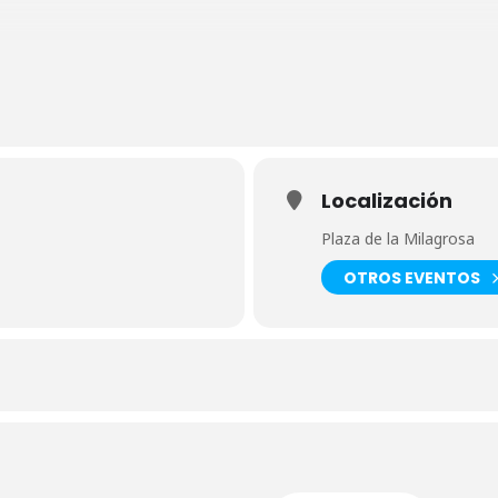
 la plaza de la Milagrosa, recorrerá la Avenida Torriani para, despué
Don Domingo Cruz Cabrera. A continuación, el grupo se desplazará en 
rdisson. Al finalizar la ruta, se regresará en el tranvía al punto de ini
del equipo de Ciudades a Pie que consiste en una selección de tres du
scribete/
Localización
Plaza de la Milagrosa
OTROS EVENTOS