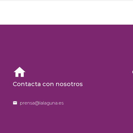


Contacta con nosotros


prensa@lalaguna.es