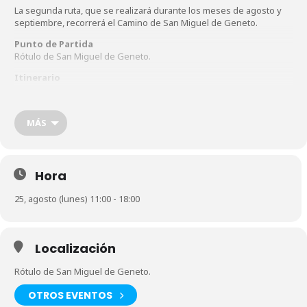
La segunda ruta, que se realizará durante los meses de agosto y
septiembre, recorrerá el Camino de San Miguel de Geneto.
Punto de Partida
Rótulo de San Miguel de Geneto.
Itinerario
El paseo comienza por la acera derecha desde el cartel de San
Miguel de Geneto hasta la farmacia. Luego, cruza a la acera
izquierda y continúa hasta la rotonda del Padre Ancheta, donde
MÁS
finalizará la ruta. El regreso se hace por el lado izquierdo, pasando
frente a la Ermita de San Miguel
Duración
60-90 minutos. Incluye un obsequio del equipo de Ciudades a Pie
Hora
que consiste en una selección de tres dulces de la panadería-
pastelería Zulay.
25, agosto (lunes) 11:00 - 18:00
Incripción: https://lalagunaapie.es/inscribete/
Localización
Rótulo de San Miguel de Geneto.
OTROS EVENTOS