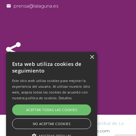


prensa@lalaguna.es


×
Síguenos
Esta web utiliza cookies de
seguimiento
Este sitio web utiliza cookies para mejorar la
experiencia del usuario. Al utilizar nuestro sitio
web, acepta todas las cookies de acuerdo con
nuestra política de cookies.
Detalles
ACEPTAR TODAS LAS COOKIES
© Copyright 2026 Ayuntamiento de San Cristóbal de La
NO ACEPTAR COOKIES
Laguna | Diseño y hospedaje:
internetísimo.com
MOSTRAR DETALLES