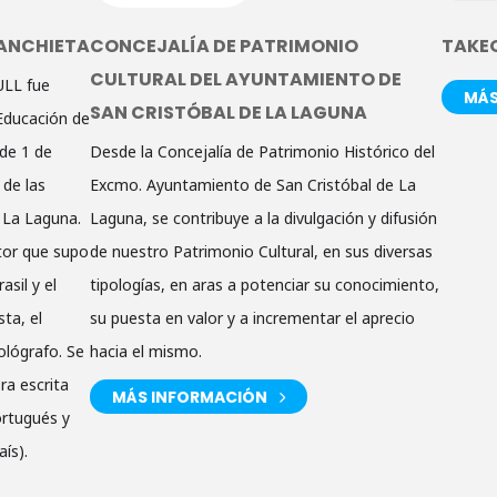
ANCHIETA
CONCEJALÍA DE PATRIMONIO
TAKE
CULTURAL DEL AYUNTAMIENTO DE
ULL fue
MÁS
SAN CRISTÓBAL DE LA LAGUNA
 Educación de
de 1 de
Desde la Concejalía de Patrimonio Histórico del
 de las
Excmo. Ayuntamiento de San Cristóbal de La
 La Laguna.
Laguna, se contribuye a la divulgación y difusión
itor que supo
de nuestro Patrimonio Cultural, en sus diversas
asil y el
tipologías, en aras a potenciar su conocimiento,
sta, el
su puesta en valor y a incrementar el aprecio
ológrafo. Se
hacia el mismo.
ra escrita
MÁS INFORMACIÓN
ortugués y
aís).