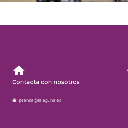


Contacta con nosotros


prensa@lalaguna.es