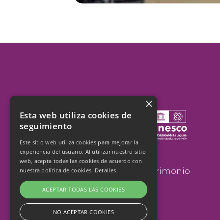
×
Esta web utiliza cookies de
seguimiento
Este sitio web utiliza cookies para mejorar la
experiencia del usuario. Al utilizar nuestro sitio
San Cristobal de La Laguna
web, acepta todas las cookies de acuerdo con
cumple 25 años como Patrimonio
nuestra política de cookies.
Detalles
de la Humanidad
ACEPTAR TODAS LAS COOKIES
NO ACEPTAR COOKIES