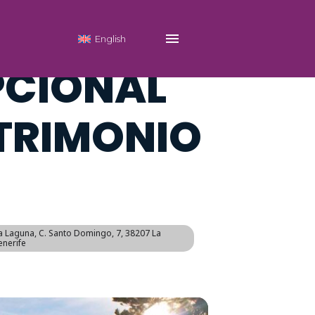
NA,
English
PCIONAL
TRIMONIO
La Laguna
, C. Santo Domingo, 7, 38207 La
enerife