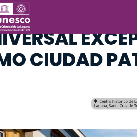
UIADA: LA LAGU
IVERSAL EXCE
MO CIUDAD PA
Centro histórico de 
Laguna, Santa Cruz de T