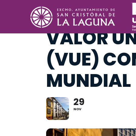
VISITA G
VALOR UN
(VUE) CO
MUNDIAL
29
NOV