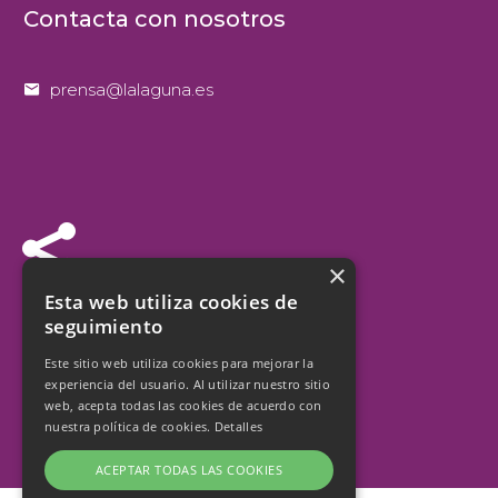
Contacta con nosotros


prensa@lalaguna.es


×
Síguenos
Esta web utiliza cookies de
seguimiento
Este sitio web utiliza cookies para mejorar la
experiencia del usuario. Al utilizar nuestro sitio
web, acepta todas las cookies de acuerdo con
nuestra política de cookies.
Detalles
ACEPTAR TODAS LAS COOKIES