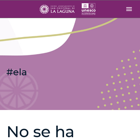
#ela
No se ha