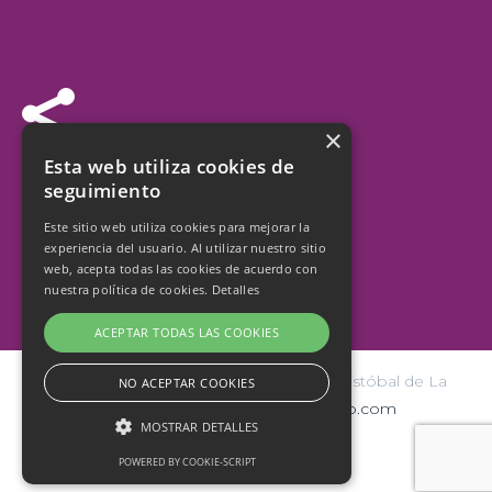


×
Síguenos
Esta web utiliza cookies de
seguimiento
Este sitio web utiliza cookies para mejorar la
experiencia del usuario. Al utilizar nuestro sitio
web, acepta todas las cookies de acuerdo con
nuestra política de cookies.
Detalles
ACEPTAR TODAS LAS COOKIES
© Copyright 2026 Ayuntamiento de San Cristóbal de La
NO ACEPTAR COOKIES
Laguna | Diseño y hospedaje:
internetísimo.com
MOSTRAR DETALLES
POWERED BY COOKIE-SCRIPT
Política de privacidad y cookies