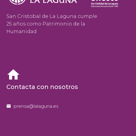
San Cristobal de La Laguna cumple
25 años como Patrimonio de la
Humanidad


Contacta con nosotros


prensa@lalaguna.es